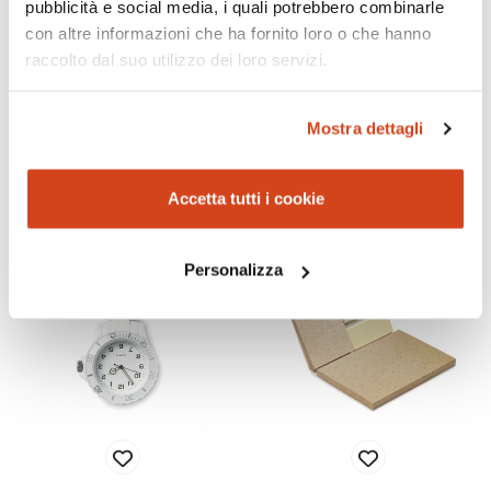
blocnotes in cartone
Blocnotes carta riciclata
pubblicità e social media, i quali potrebbero combinarle
con altre informazioni che ha fornito loro o che hanno
raccolto dal suo utilizzo dei loro servizi.
€ 2,31
€ 0,99
prezzo unitario per
2000
pz
prezzo unitario per
3000
pz
SENZA STAMPA
SENZA STAMPA
Mostra dettagli
Accetta tutti i cookie
Personalizza